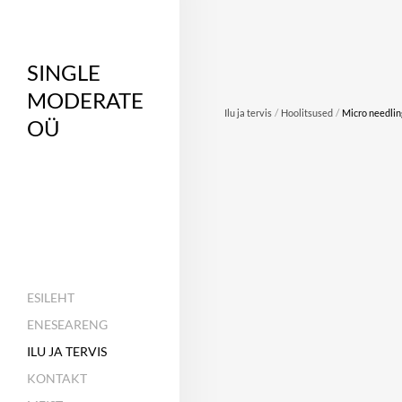
SINGLE
MODERATE
/
/
Ilu ja tervis
Hoolitsused
Micro needlin
OÜ
ESILEHT
ENESEARENG
ILU JA TERVIS
KONTAKT