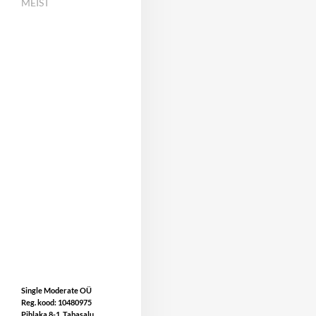
MEIST
Single Moderate OÜ
Reg. kood: 10480975
Pihlaka 8-1, Tabasalu